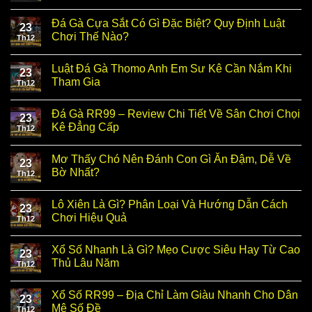
Đá Gà Cựa Sắt Có Gì Đặc Biệt? Quy Định Luật
23
Chơi Thế Nào?
Th12
Luật Đá Gà Thomo Anh Em Sư Kê Cần Nắm Khi
23
Tham Gia
Th12
Đá Gà RR99 – Review Chi Tiết Về Sân Chơi Chọi
23
Kê Đẳng Cấp
Th12
Mơ Thấy Chó Nên Đánh Con Gì Ăn Đậm, Dễ Về
23
Bờ Nhất?
Th12
Lô Xiên Là Gì? Phân Loại Và Hướng Dẫn Cách
23
Chơi Hiệu Quả
Th12
Xổ Số Nhanh Là Gì? Mẹo Cược Siêu Hay Từ Cao
23
Thủ Lâu Năm
Th12
Xổ Số RR99 – Địa Chỉ Làm Giàu Nhanh Cho Dân
23
Mê Số Đề
Th12