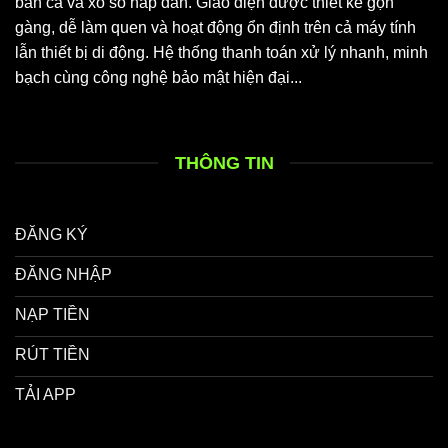
bắn cá và xổ số hấp dẫn. Giao diện được thiết kế gọn
gàng, dễ làm quen và hoạt động ổn định trên cả máy tính
lẫn thiết bị di động. Hệ thống thanh toán xử lý nhanh, minh
bạch cùng công nghệ bảo mật hiện đại...
THÔNG TIN
ĐĂNG KÝ
ĐĂNG NHẬP
NẠP TIỀN
RÚT TIỀN
TẢI APP