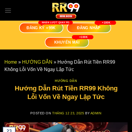
Skip
to
content
ĐĂNG KÝ +99K
ĐĂNG NHẬP
KHUYẾN MÃI
Home
»
HƯỚNG DẪN
»
Hướng Dẫn Rút Tiền RR99
Không Lỗi Vốn Về Ngay Lập Tức
HƯỚNG DẪN
Hướng Dẫn Rút Tiền RR99 Không
Lỗi Vốn Về Ngay Lập Tức
POSTED ON
THÁNG 12 23, 2025
BY
ADMIN
23