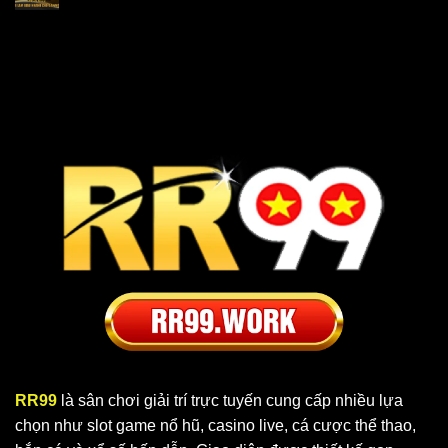
RR99
là sân chơi giải trí trực tuyến cung cấp nhiều lựa
chọn như slot game nổ hũ, casino live, cá cược thể thao,