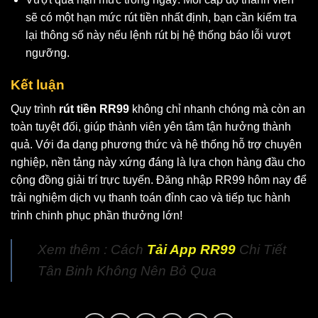
sẽ có một hạn mức rút tiền nhất định, bạn cần kiểm tra
lại thông số này nếu lệnh rút bị hệ thống báo lỗi vượt
ngưỡng.
Kết luận
Quy trình
rút tiền RR99
không chỉ nhanh chóng mà còn an
toàn tuyệt đối, giúp thành viên yên tâm tận hưởng thành
quả. Với đa dạng phương thức và hệ thống hỗ trợ chuyên
nghiệp, nền tảng này xứng đáng là lựa chọn hàng đầu cho
cộng đồng giải trí trực tuyến. Đăng nhập RR99 hôm nay để
trải nghiệm dịch vụ thanh toán đỉnh cao và tiếp tục hành
trình chinh phục phần thưởng lớn!
Xem thêm : Cách
Tải App RR99
Chi Tiết
Tân Binh Không Nên Bỏ Qua