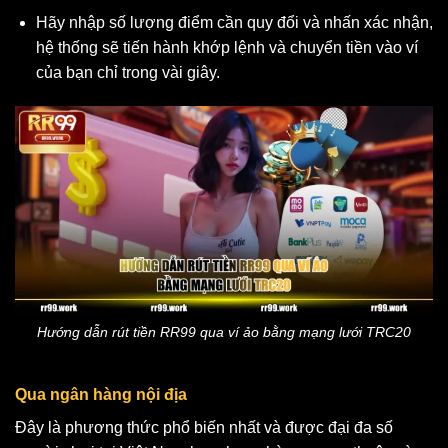
Hãy nhập số lượng điểm cần quy đổi và nhấn xác nhận,
hệ thống sẽ tiến hành khớp lệnh và chuyển tiền vào ví
của bạn chỉ trong vài giây.
Hướng dẫn rút tiền RR99 qua ví ảo bằng mạng lưới TRC20
Qua ngân hàng nội địa
Đây là phương thức phổ biến nhất và được đại đa số