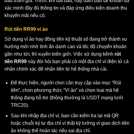
đầu tham gia. Trước khi bắt đầu, hãy đảm bảo tài khoản đã
xác minh đầy đủ thông tin và đáp ứng điều kiện doanh thu
khuyến mãi nếu có.
Rút tiền RR99 ví ảo
Sử dụng ví ảo hay đồng tiền kỹ thuật số đang trở thành xu
hướng mới nhờ tính ẩn danh cao và tốc độ chuyển khoản
gần như tức thì xuyên biên giới. Việc sử dụng kênh
rút
tiền RR99
này đòi hỏi bạn phải có một địa chỉ ví điện tử cá
nhân chính xác để nhận tiền từ hệ thống nhà cái.
Để thực hiện, người chơi cần truy cập vào mục “Rút
tiền”, chọn phương thức “Ví ảo” và chọn loại mà hệ
thống đang hỗ trợ (thông thường là USDT mạng lưới
TRC20).
Sau khi nhập địa chỉ ví, bạn cần kiểm tra lại mã QR
hoặc chuỗi ký tự địa chỉ ví thật kỹ lưỡng vì giao dịch tiền
ảo không thể hoàn tác nếu sai địa chỉ.