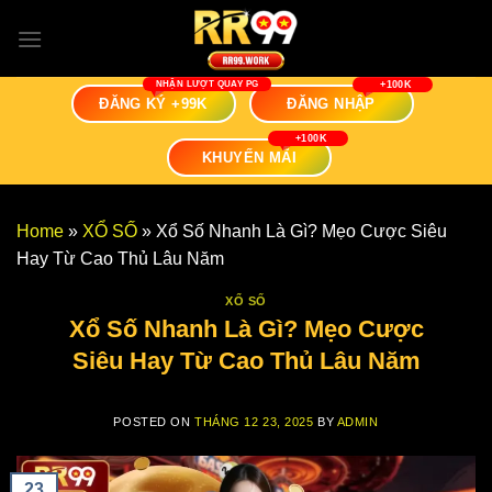
Skip
to
content
ĐĂNG KÝ +99K
ĐĂNG NHẬP
KHUYẾN MÃI
Home
»
XỔ SỐ
»
Xổ Số Nhanh Là Gì? Mẹo Cược Siêu
Hay Từ Cao Thủ Lâu Năm
XỔ SỐ
Xổ Số Nhanh Là Gì? Mẹo Cược
Siêu Hay Từ Cao Thủ Lâu Năm
POSTED ON
THÁNG 12 23, 2025
BY
ADMIN
23