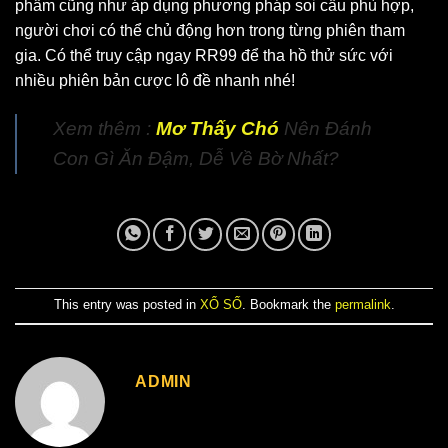
phẩm cũng như áp dụng phương pháp soi cầu phù hợp,
người chơi có thể chủ động hơn trong từng phiên tham
gia. Có thể truy cập ngay RR99 để tha hồ thử sức với
nhiều phiên bản cược lô đề nhanh nhé!
Xem thêm :
Mơ Thấy Chó
Nên Đánh
Con Gì Ăn Đậm, Dễ Về Bờ Nhất?
This entry was posted in
XỔ SỐ
. Bookmark the
permalink
.
ADMIN