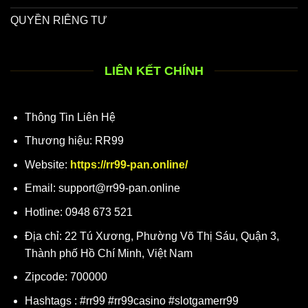
QUYỀN RIÊNG TƯ
LIÊN KẾT CHÍNH
Thông Tin Liên Hệ
Thương hiệu: RR99
Website:
https://rr99-pan.online/
Email:
support@rr99-pan.online
Hotline: 0948 673 521
Địa chỉ: 22 Tú Xương, Phường Võ Thị Sáu, Quận 3,
Thành phố Hồ Chí Minh, Việt Nam
Zipcode: 700000
Hashtags : #rr99 #rr99casino #slotgamerr99