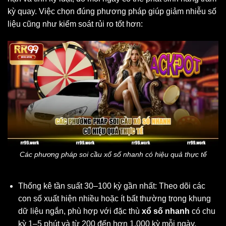
kỳ quay. Việc chọn đúng phương pháp giúp giảm nhiễu số
liệu cũng như kiểm soát rủi ro tốt hơn:
Các phương pháp soi cầu xổ số nhanh có hiệu quả thực tế
Thống kê tần suất 30–100 kỳ gần nhất: Theo dõi các
con số xuất hiện nhiều hoặc ít bất thường trong khung
dữ liệu ngắn, phù hợp với đặc thù
xổ số nhanh
có chu
kỳ 1–5 phút và từ 200 đến hơn 1.000 kỳ mỗi ngày.