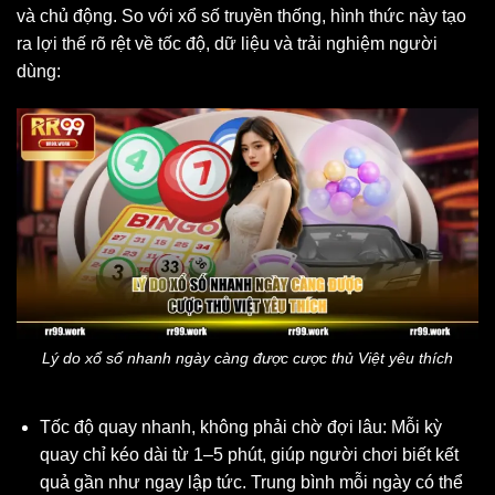
và chủ động. So với xổ số truyền thống, hình thức này tạo
ra lợi thế rõ rệt về tốc độ, dữ liệu và trải nghiệm người
dùng:
Lý do xổ số nhanh ngày càng được cược thủ Việt yêu thích
Tốc độ quay nhanh, không phải chờ đợi lâu: Mỗi kỳ
quay chỉ kéo dài từ 1–5 phút, giúp người chơi biết kết
quả gần như ngay lập tức. Trung bình mỗi ngày có thể