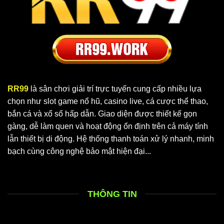
RR99
là sân chơi giải trí trực tuyến cung cấp nhiều lựa
chọn như slot game nổ hũ, casino live, cá cược thể thao,
bắn cá và xổ số hấp dẫn. Giao diện được thiết kế gọn
gàng, dễ làm quen và hoạt động ổn định trên cả máy tính
lẫn thiết bị di động. Hệ thống thanh toán xử lý nhanh, minh
bạch cùng công nghệ bảo mật hiện đại...
THÔNG TIN