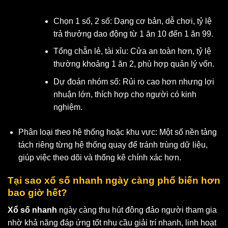
Chọn 1 số, 2 số: Dạng cơ bản, dễ chơi, tỷ lệ
trả thưởng dao động từ 1 ăn 10 đến 1 ăn 99.
Tổng chẵn lẻ, tài xỉu: Cửa an toàn hơn, tỷ lệ
thường khoảng 1 ăn 2, phù hợp quản lý vốn.
Dự đoán nhóm số: Rủi ro cao hơn nhưng lợi
nhuận lớn, thích hợp cho người có kinh
nghiệm.
Phân loại theo hệ thống hoặc khu vực: Một số nền tảng
tách riêng từng hệ thống quay để tránh trùng dữ liệu,
giúp việc theo dõi và thống kê chính xác hơn.
Tại sao xổ số nhanh ngày càng phổ biến hơn
bao giờ hết?
Xổ số nhanh
ngày càng thu hút đông đảo người tham gia
nhờ khả năng đáp ứng tốt nhu cầu giải trí nhanh, linh hoạt