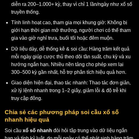
diễn ra 200–1.000+ kỳ, thay vì chỉ 1 lần/ngày như xổ số
truyền thống.
Tính linh hoạt cao, tham gia mọi khung giờ: Không bị
giới hạn thời gian mở thưởng, người chơi có thể tham
gia vào giờ nghỉ trưa, buổi tối hoặc đêm muộn.
Dữ liệu dày, dễ thống kê & soi cầu: Hàng trăm kết quả
mỗi ngày giúp cược thủ theo dõi tần suất, chu kỳ và xu
hướng ngắn hạn. Nhiều nền tảng cho phép xem lại
300–500 kỳ gần nhất, hỗ trợ phân tích hiệu quả hơn.
Giao diện hiện đại, thao tác nhanh: Thao tác đơn giản,
xử lý lệnh nhanh trong 1–2 giây, giảm lỗi & độ trễ khi
truy cập đông.
Chia sẻ các phương pháp soi cầu xổ số
nhanh hiệu quả
Soi cầu
xổ số nhanh
đòi hỏi tập trung vào dữ liệu ngắn
hạn và tính kỷ luật, do mỗi ngày có thể phát sinh hàng trăm