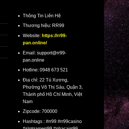
Thông Tin Liên Hệ
Thương hiệu: RR99
Website:
https://rr99-
pan.online/
Email:
support@rr99-
pan.online
Hotline: 0948 673 521
Địa chỉ: 22 Tú Xương,
Phường Võ Thị Sáu, Quận 3,
Thành phố Hồ Chí Minh, Việt
Nam
Zipcode: 700000
Hashtags : #rr99 #rr99casino
#slotgamerr99 #nhacairr99