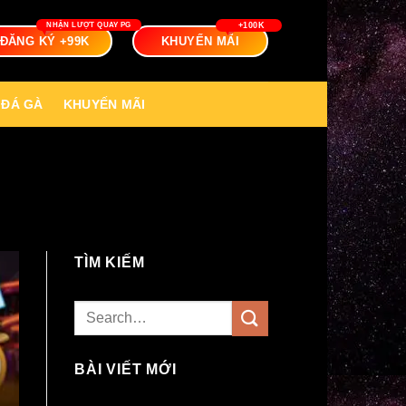
ĐĂNG KÝ +99K
KHUYẾN MÃI
ĐÁ GÀ
KHUYẾN MÃI
TÌM KIẾM
BÀI VIẾT MỚI