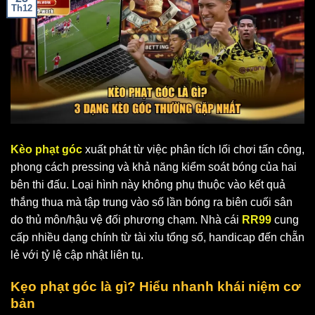
Th12
Kèo phạt góc
xuất phát từ việc phân tích lối chơi tấn công,
phong cách pressing và khả năng kiểm soát bóng của hai
bên thi đấu. Loại hình này không phụ thuộc vào kết quả
thắng thua mà tập trung vào số lần bóng ra biên cuối sân
do thủ môn/hậu vệ đối phương chạm. Nhà cái
RR99
cung
cấp nhiều dạng chính từ tài xỉu tổng số, handicap đến chẵn
lẻ với tỷ lệ cập nhật liên tụ.
Kẹo phạt góc là gì? Hiểu nhanh khái niệm cơ
bản