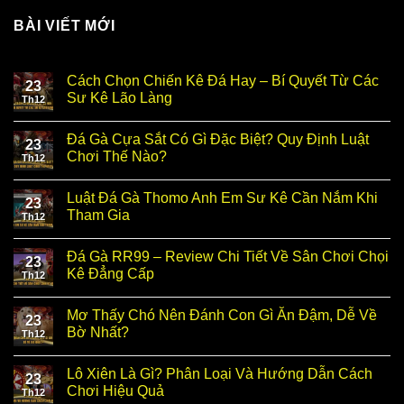
BÀI VIẾT MỚI
Cách Chọn Chiến Kê Đá Hay – Bí Quyết Từ Các
23
Sư Kê Lão Làng
Th12
Đá Gà Cựa Sắt Có Gì Đặc Biệt? Quy Định Luật
23
Chơi Thế Nào?
Th12
Luật Đá Gà Thomo Anh Em Sư Kê Cần Nắm Khi
23
Tham Gia
Th12
Đá Gà RR99 – Review Chi Tiết Về Sân Chơi Chọi
23
Kê Đẳng Cấp
Th12
Mơ Thấy Chó Nên Đánh Con Gì Ăn Đậm, Dễ Về
23
Bờ Nhất?
Th12
Lô Xiên Là Gì? Phân Loại Và Hướng Dẫn Cách
23
Chơi Hiệu Quả
Th12