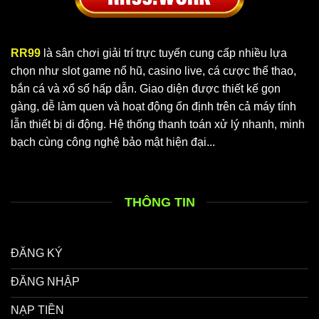
RR99
là sân chơi giải trí trực tuyến cung cấp nhiều lựa
chọn như slot game nổ hũ, casino live, cá cược thể thao,
bắn cá và xổ số hấp dẫn. Giao diện được thiết kế gọn
gàng, dễ làm quen và hoạt động ổn định trên cả máy tính
lẫn thiết bị di động. Hệ thống thanh toán xử lý nhanh, minh
bạch cùng công nghệ bảo mật hiện đại...
THÔNG TIN
ĐĂNG KÝ
ĐĂNG NHẬP
NẠP TIỀN