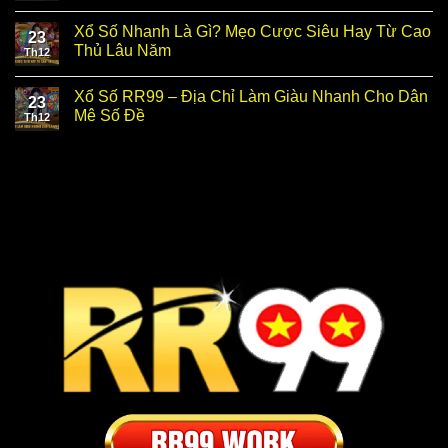
Xổ Số Nhanh Là Gì? Mẹo Cược Siêu Hay Từ Cao
23
Thủ Lâu Năm
Th12
Xổ Số RR99 – Địa Chỉ Làm Giàu Nhanh Cho Dân
23
Mê Số Đề
Th12