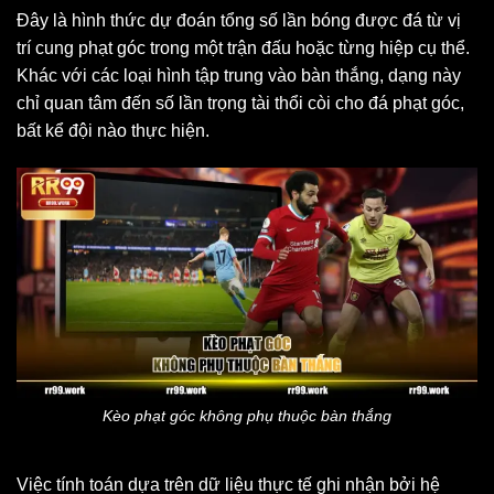
Đây là hình thức dự đoán tổng số lần bóng được đá từ vị
trí cung phạt góc trong một trận đấu hoặc từng hiệp cụ thể.
Khác với các loại hình tập trung vào bàn thắng, dạng này
chỉ quan tâm đến số lần trọng tài thổi còi cho đá phạt góc,
bất kể đội nào thực hiện.
Kèo phạt góc không phụ thuộc bàn thắng
Việc tính toán dựa trên dữ liệu thực tế ghi nhận bởi hệ