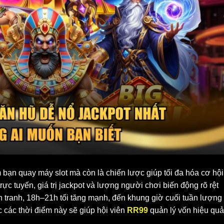
m bạn quay máy slot mà còn là chiến lược giúp tối đa hóa cơ hội
rực tuyến, giá trị jackpot và lượng người chơi biến động rõ rệt
nh tranh, 18h–21h tối tăng mạnh, đến khung giờ cuối tuần lượng
c các thời điểm này sẽ giúp hội viên
RR99
quản lý vốn hiệu quả