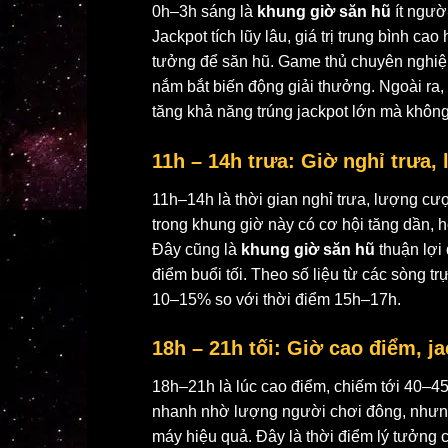
0h–3h sáng là
khung giờ săn hũ
ít ngườ
Jackpot tích lũy lâu, giá trị trung bình c
tưởng để săn hũ. Game thủ chuyên nghiệp
nắm bắt biến động giải thưởng. Ngoài ra,
tăng khả năng trúng jackpot lớn mà không
11h – 14h trưa: Giờ nghỉ trưa,
11h–14h là thời gian nghỉ trưa, lượng cư
trong khung giờ này có cơ hội tăng dần, h
Đây cũng là
khung giờ săn hũ
thuận lợi
điểm buổi tối. Theo số liệu từ các sòng tr
10–15% so với thời điểm 15h–17h.
18h – 21h tối: Giờ cao điểm, 
18h–21h là lúc cao điểm, chiếm tới 40–4
nhanh nhờ lượng người chơi đông, nhưng 
máy hiệu quả. Đây là thời điểm lý tưởn