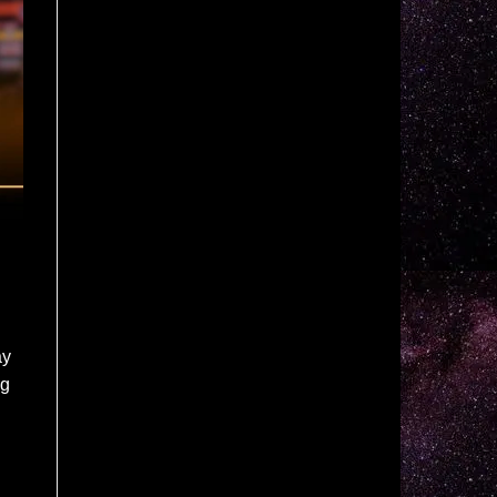
ây
ng