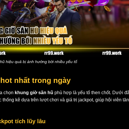
hũ hiệu quả bị ảnh hưởng bởi nhiều yếu tố
 hot nhất trong ngày
ựa chọn
khung giờ săn hũ
phù hợp là yếu tố then chốt. Dưới đ
 thống kê dựa trên lượt chơi và giá trị jackpot, giúp hội viên tă
ckpot tích lũy lâu