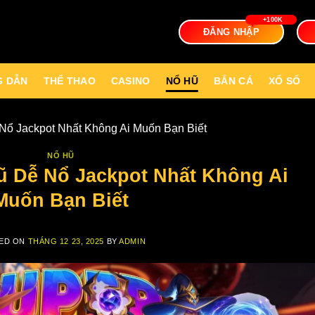
ĐĂNG NHẬP
 DẪN
THỂ THAO
CASINO
NỔ HŨ
BẮN CÁ
XỔ SỐ
ổ Jackpot Nhất Không Ai Muốn Bạn Biết
NỔ HŨ
 Dễ Nổ Jackpot Nhất Không Ai
Muốn Bạn Biết
ED ON
THÁNG 12 23, 2025
BY
ADMIN