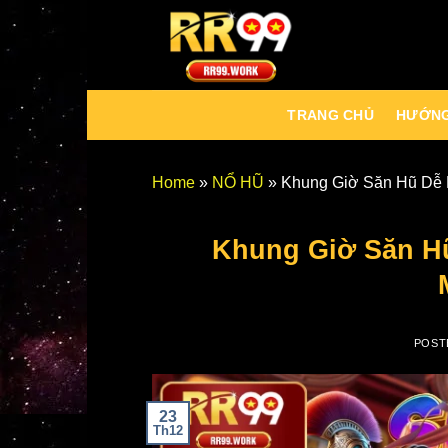
Skip
to
content
TRANG CHỦ
HƯỚNG
Home
»
NỔ HŨ
»
Khung Giờ Săn Hũ Dễ N
Khung Giờ Săn Hũ
POST
23
Th12