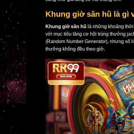
Khung giờ săn hũ là gì v
Khung giờ săn hũ
là những khoảng thời 
với mục tiêu tăng cơ hội trúng thưởng jac
(Random Number Generator), nhưng số liệu
thưởng không đều theo giờ.