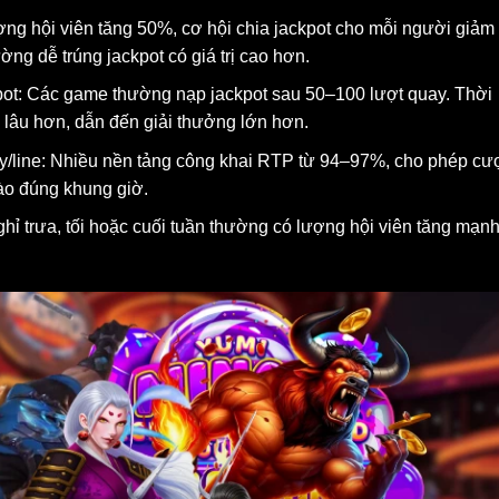
ng hội viên tăng 50%, cơ hội chia jackpot cho mỗi người giảm
ng dễ trúng jackpot có giá trị cao hơn.
pot: Các game thường nạp jackpot sau 50–100 lượt quay. Thời
ũy lâu hơn, dẫn đến giải thưởng lớn hơn.
y/line: Nhiều nền tảng công khai RTP từ 94–97%, cho phép cư
vào đúng khung giờ.
hỉ trưa, tối hoặc cuối tuần thường có lượng hội viên tăng mạnh