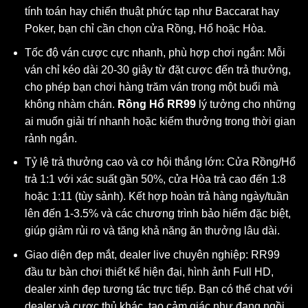
tính toán hay chiến thuật phức tạp như Baccarat hay
Poker, bạn chỉ cần chọn cửa Rồng, Hổ hoặc Hòa.
Tốc độ ván cược cực nhanh, phù hợp chơi ngắn: Mỗi
ván chỉ kéo dài 20-30 giây từ đặt cược đến trả thưởng,
cho phép bạn chơi hàng trăm ván trong một buổi mà
không nhàm chán.
Rồng Hổ RR99
lý tưởng cho những
ai muốn giải trí nhanh hoặc kiếm thưởng trong thời gian
rảnh ngắn.
Tỷ lệ trả thưởng cao và cơ hội thắng lớn: Cửa Rồng/Hổ
trả 1:1 với xác suất gần 50%, cửa Hòa trả cao đến 1:8
hoặc 1:11 (tùy sảnh). Kết hợp hoàn trả hàng ngày/tuần
lên đến 1-3.5% và các chương trình bảo hiểm đặc biệt,
giúp giảm rủi ro và tăng khả năng ăn thưởng lâu dài.
Giao diện đẹp mắt, dealer live chuyên nghiệp: RR99
đầu tư bàn chơi thiết kế hiện đại, hình ảnh Full HD,
dealer xinh đẹp tương tác trực tiếp. Bạn có thể chat với
dealer và cược thủ khác, tạo cảm giác như đang ngồi