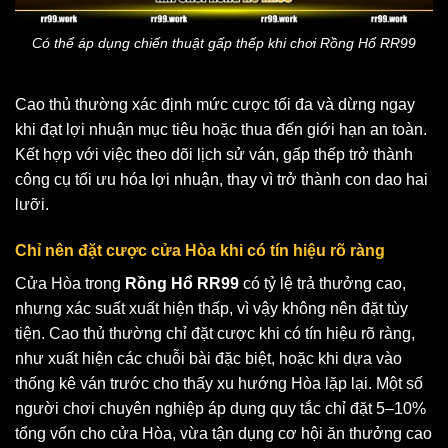
Có thể áp dụng chiến thuật gấp thếp khi chơi Rồng Hổ RR99
Cao thủ thường xác định mức cược tối đa và dừng ngay
khi đạt lợi nhuận mục tiêu hoặc thua đến giới hạn an toàn.
Kết hợp với việc theo dõi lịch sử ván, gấp thếp trở thành
công cụ tối ưu hóa lợi nhuận, thay vì trở thành con dao hai
lưỡi.
Chỉ nên đặt cược cửa Hòa khi có tín hiệu rõ ràng
Cửa Hòa trong
Rồng Hổ RR99
có tỷ lệ trả thưởng cao,
nhưng xác suất xuất hiện thấp, vì vậy không nên đặt tùy
tiện. Cao thủ thường chỉ đặt cược khi có tín hiệu rõ ràng,
như xuất hiện các chuỗi bài đặc biệt, hoặc khi dựa vào
thống kê ván trước cho thấy xu hướng Hòa lặp lại. Một số
người chơi chuyên nghiệp áp dụng quy tắc chỉ đặt 5–10%
tổng vốn cho cửa Hòa, vừa tận dụng cơ hội ăn thưởng cao