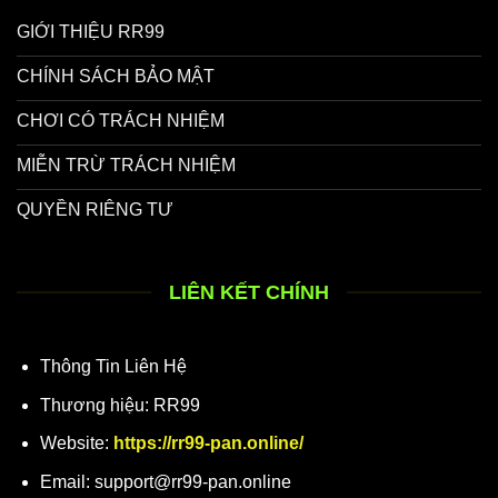
GIỚI THIỆU RR99
CHÍNH SÁCH BẢO MẬT
CHƠI CÓ TRÁCH NHIỆM
MIỄN TRỪ TRÁCH NHIỆM
QUYỀN RIÊNG TƯ
LIÊN KẾT CHÍNH
Thông Tin Liên Hệ
Thương hiệu: RR99
Website:
https://rr99-pan.online/
Email:
support@rr99-pan.online