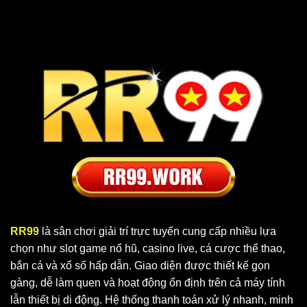
RR99
là sân chơi giải trí trực tuyến cung cấp nhiều lựa
chọn như slot game nổ hũ, casino live, cá cược thể thao,
bắn cá và xổ số hấp dẫn. Giao diện được thiết kế gọn
gàng, dễ làm quen và hoạt động ổn định trên cả máy tính
lẫn thiết bị di động. Hệ thống thanh toán xử lý nhanh, minh